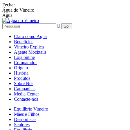
Fechar
Água do Vimeiro
Água
Claro como Água
Benefícios
Vimeiro Explica
Agente Mocktails
Loja online
Comparador
Origem
História
Produtos
Sobre Nós
Campanhas
Media Center
Contacte-nos
Equilíbrio Vimeiro
Mães e Filhos
Desportistas
Seniores
Equilíbrio