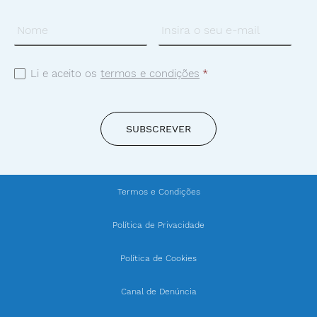
Nome
Email
*
*
Consentimento
Li e aceito os
termos e condições
*
*
SUBSCREVER
Termos e Condições
Política de Privacidade
Política de Cookies
Canal de Denúncia