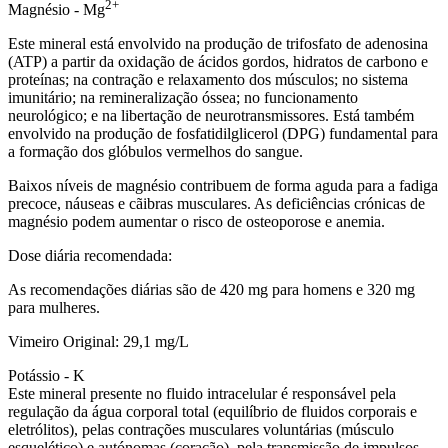
2+
Magnésio -
Mg
Este mineral está envolvido na produção de trifosfato de adenosina
(ATP) a partir da oxidação de ácidos gordos, hidratos de carbono e
proteínas; na contração e relaxamento dos músculos; no sistema
imunitário; na remineralização óssea; no funcionamento
neurológico; e na libertação de neurotransmissores. Está também
envolvido na produção de fosfatidilglicerol (DPG) fundamental para
a formação dos glóbulos vermelhos do sangue.
Baixos níveis de magnésio contribuem de forma aguda para a fadiga
precoce, náuseas e cãibras musculares. As deficiências crónicas de
magnésio podem aumentar o risco de osteoporose e anemia.
Dose diária recomendada:
As recomendações diárias são de 420 mg para homens e 320 mg
para mulheres.
Vimeiro Original: 29,1 mg/L
Potássio -
K
Este mineral presente no fluido intracelular é responsável pela
regulação da água corporal total (equilíbrio de fluidos corporais e
eletrólitos), pelas contrações musculares voluntárias (músculo
esquelético) e autónomas (coração), pela transmissão de impulsos