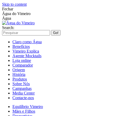
Skip to content
Fechar
Água do Vimeiro
Água
Search:
Claro como Água
Benefícios
Vimeiro Explica
Agente Mocktails
Loja online
Comparador
Origem
História
Produtos
Sobre Nós
Campanhas
Media Center
Contacte-nos
Equilíbrio Vimeiro
Mães e Filhos
Desportistas