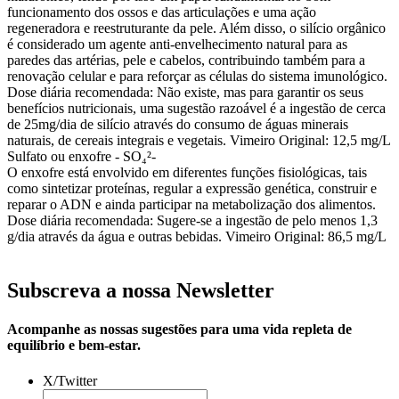
funcionamento dos ossos e das articulações e uma ação
regeneradora e reestruturante da pele. Além disso, o silício orgânico
é considerado um agente anti-envelhecimento natural para as
paredes das artérias, pele e cabelos, contribuindo também para a
renovação celular e para reforçar as células do sistema imunológico.
Dose diária recomendada:
Não existe, mas para garantir os seus
benefícios nutricionais, uma sugestão razoável é a ingestão de cerca
de 25mg/dia de silício através do consumo de águas minerais
naturais, de cereais integrais e vegetais.
Vimeiro Original: 12,5 mg/L
Sulfato ou enxofre -
SO₄²-
O enxofre está envolvido em diferentes funções fisiológicas, tais
como sintetizar proteínas, regular a expressão genética, construir e
reparar o ADN e ainda participar na metabolização dos alimentos.
Dose diária recomendada:
Sugere-se a ingestão de pelo menos 1,3
g/dia através da água e outras bebidas.
Vimeiro Original: 86,5 mg/L
Subscreva a nossa Newsletter
Acompanhe as nossas sugestões para uma vida repleta de
equilíbrio e bem-estar.
X/Twitter