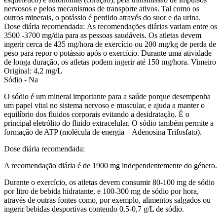
nervosos e pelos mecanismos de transporte ativos. Tal como os
outros minerais, o potássio é perdido através do suor e da urina.
Dose diária recomendada:
As recomendações diárias variam entre os
3500 -3700
mg/dia para as pessoas saudáveis. Os atletas devem
ingerir cerca de 435 mg/hora de exercício ou 200 mg/kg de perda de
peso para repor o potássio após o exercício. Durante uma atividade
de longa duração, os atletas podem ingerir até 150 mg/hora.
Vimeiro
Original: 4,2 mg/L
Sódio -
Na
O sódio é um mineral importante para a saúde porque desempenha
um papel vital no sistema nervoso e muscular, e ajuda a manter o
equilíbrio dos fluidos corporais evitando a desidratação. É o
principal eletrólito do fluido extracelular. O sódio também permite a
formação de ATP (molécula de energia – Adenosina Trifosfato).
Dose diária recomendada:
A recomendação diária é de 1900 mg independentemente do género.
Durante o exercício, os atletas devem consumir 80-100 mg de sódio
por litro de bebida hidratante, e 100-300 mg de sódio por hora,
através de outras fontes como, por exemplo, alimentos salgados ou
ingerir bebidas desportivas contendo 0,5-0,7 g/L de sódio.