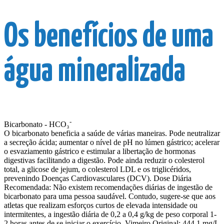
Os benefícios de uma
água mineralizada
-
Bicarbonato -
HCO₃
O bicarbonato beneficia a saúde de várias maneiras. Pode neutralizar
a secreção ácida; aumentar o nível de pH no lúmen gástrico; acelerar
o esvaziamento gástrico e estimular a libertação de hormonas
digestivas facilitando a digestão. Pode ainda reduzir o colesterol
total, a glicose de jejum, o colesterol LDL e os triglicéridos,
prevenindo Doenças Cardiovasculares (DCV).
Dose Diária
Recomendada:
Não existem recomendações diárias de ingestão de
bicarbonato para uma pessoa saudável. Contudo,
sugere-se
que aos
atletas que realizam esforços curtos de elevada intensidade ou
intermitentes, a ingestão diária
de 0,2 a 0,4 g/kg de peso corporal
1-
2 horas antes de se iniciar o exercício.
Vimeiro Original: 444,1 mg/L