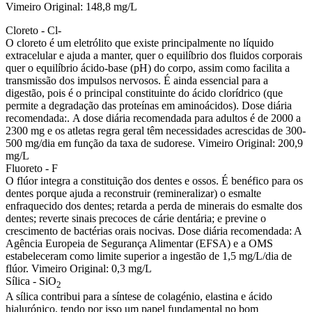
Vimeiro Original: 148,8 mg/L
Cloreto -
Cl-
O cloreto é um eletrólito que existe principalmente no líquido
extracelular e ajuda a manter, quer o equilíbrio dos fluidos corporais
quer o equilíbrio ácido-base (pH) do corpo, assim como facilita a
transmissão dos impulsos nervosos. É ainda essencial para a
digestão, pois é o principal constituinte do ácido clorídrico (que
permite a degradação das proteínas em aminoácidos).
Dose diária
recomendada:.
A dose diária recomendada para adultos é de
2000 a
2300 mg
e os atletas regra geral têm necessidades acrescidas de 300-
500 mg/dia em função da taxa de sudorese
.
Vimeiro Original: 200,9
mg/L
Fluoreto -
F
O flúor integra a constituição dos dentes e ossos. É benéfico para os
dentes porque ajuda a reconstruir (remineralizar) o esmalte
enfraquecido dos dentes; retarda a perda de minerais do esmalte dos
dentes; reverte sinais precoces de cárie dentária; e previne o
crescimento de bactérias orais nocivas.
Dose diária recomendada:
A
Agência Europeia de Segurança Alimentar (EFSA) e a OMS
estabeleceram como limite superior a ingestão de 1,5 mg/L/dia de
flúor.
Vimeiro Original: 0,3 mg/L
Sílica -
SiO
2
A sílica contribui para a síntese de colagénio, elastina e ácido
hialurónico, tendo por isso um papel fundamental no bom