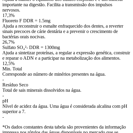
importante na digestão. Facilita a transmissão dos impulsos
nervosos.
17,3%
Fluoreto
F
DDR = 1.5mg
Ajuda a reconstruir o esmalte enfraquecido dos dentes, a reverter
sinais precoces de cárie dentária e a prevenir o crescimento de
bactérias orais nocivas.
26,7%
Sulfato
SO₄²-
DDR = 1300mg
Ajuda a sintetizar proteínas, a regular a expressão genética, construir
e reparar o ADN e a participar na metabolização dos alimentos.
12,5%
Min. Total
Corresponde ao número de minérios presentes na água.
-
Resíduo Seco
Total de sais minerais dissolvidos na água.
-
pH
Nível de acidez da água. Uma água é considerada alcalina com pH
superior a 7.
-
*Os dados constantes desta tabela são provenientes da informação
impressa nos rótulos das águas disponíveis no mercado que se