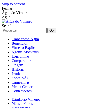
Skip to content
Fechar
Água do Vimeiro
Água
Search:
Claro como Água
Benefícios
Vimeiro Explica
Agente Mocktails
Loja online
Comparador
Origem
História
Produtos
Sobre Nós
Campanhas
Media Center
Contacte-nos
Equilíbrio Vimeiro
Mães e Filhos
Desportistas