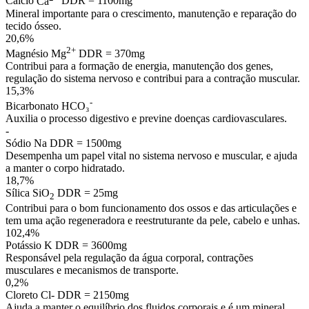
Cálcio
Ca
DDR = 1100mg
Mineral importante para o crescimento, manutenção e reparação do
tecido ósseo.
20,6%
2+
Magnésio
Mg
DDR = 370mg
Contribui para a formação de energia, manutenção dos genes,
regulação do sistema nervoso e contribui para a contração muscular.
15,3%
-
Bicarbonato
HCO₃
Auxilia o processo digestivo e previne doenças cardiovasculares.
-
Sódio
Na
DDR = 1500mg
Desempenha um papel vital no sistema nervoso e muscular, e ajuda
a manter o corpo hidratado.
18,7%
Sílica
SiO
DDR = 25mg
2
Contribui para o bom funcionamento dos ossos e das articulações e
tem uma ação regeneradora e reestruturante da pele, cabelo e unhas.
102,4%
Potássio
K
DDR = 3600mg
Responsável pela regulação da água corporal, contrações
musculares e mecanismos de transporte.
0,2%
Cloreto
Cl-
DDR = 2150mg
Ajuda a manter o equilíbrio dos fluidos corporais e é um mineral