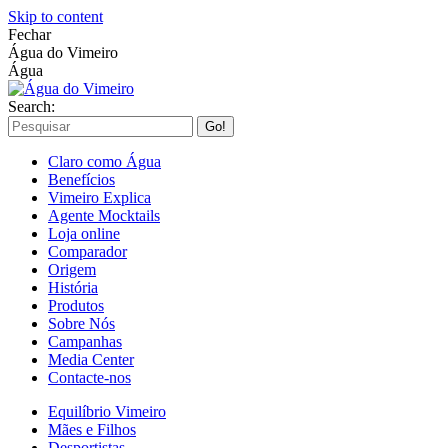
Skip to content
Fechar
Água do Vimeiro
Água
Search:
Claro como Água
Benefícios
Vimeiro Explica
Agente Mocktails
Loja online
Comparador
Origem
História
Produtos
Sobre Nós
Campanhas
Media Center
Contacte-nos
Equilíbrio Vimeiro
Mães e Filhos
Desportistas